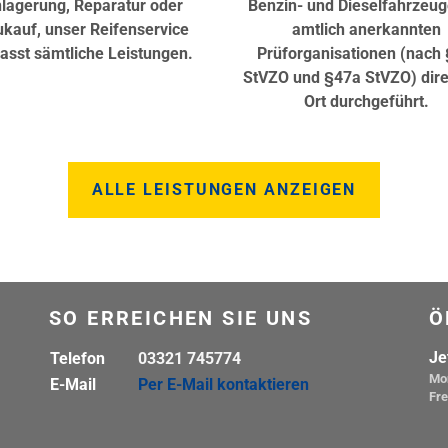
nlagerung, Reparatur oder
Benzin- und Dieselfahrzeug
kauf, unser Reifenservice
amtlich anerkannten
asst sämtliche Leistungen.
Prüforganisationen (nach 
StVZO und §47a StVZO) dire
Ort durchgeführt.
ALLE LEISTUNGEN ANZEIGEN
SO ERREICHEN SIE UNS
Ö
Je
Telefon
03321 745774
Mo
E-Mail
Per E-Mail kontaktieren
Fre