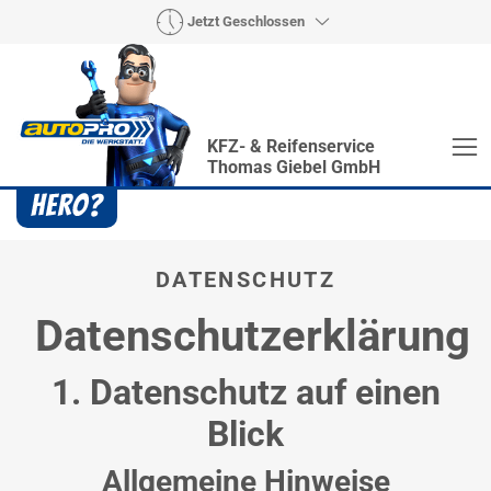
Jetzt Geschlossen
KFZ- & Reifenservice
Thomas Giebel GmbH
Heroes? Findet man bei uns!
Wie auch wir bringen Handmaker Herby, Rollin‘
Robby und Engineering Esy mit ihrer Superpower
DATENSCHUTZ
jeden Wagen wieder auf die Bahn.
Datenschutzerklärung
1. Datenschutz auf einen
Blick
Allgemeine Hinweise